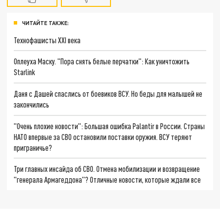
ЧИТАЙТЕ ТАКЖЕ:
Технофашисты XXI века
Оплеуха Маску. "Пора снять белые перчатки": Как уничтожить
Starlink
Даня с Дашей спаслись от боевиков ВСУ. Но беды для малышей не
закончились
"Очень плохие новости": Большая ошибка Palantir в России. Страны
НАТО впервые за СВО остановили поставки оружия. ВСУ теряют
приграничье?
Три главных инсайда об СВО. Отмена мобилизации и возвращение
"генерала Армагеддона"? Отличные новости, которые ждали все