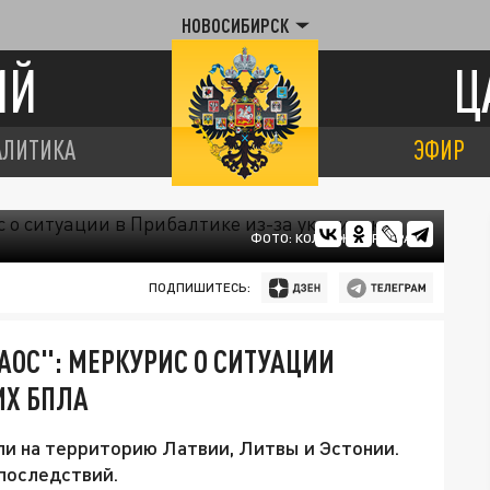
НОВОСИБИРСК
ИЙ
Ц
АЛИТИКА
ЭФИР
ФОТО: КОЛЛАЖ ЦАРЬГРАД
ПОДПИШИТЕСЬ:
АОС": МЕРКУРИС О СИТУАЦИИ
ИХ БПЛА
ли на территорию Латвии, Литвы и Эстонии.
последствий.