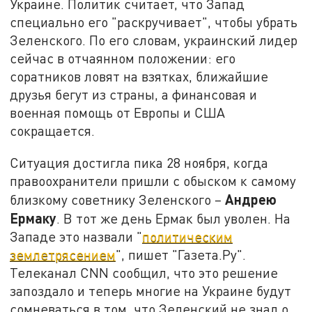
Украине. Политик считает, что Запад
специально его "раскручивает", чтобы убрать
Зеленского. По его словам, украинский лидер
сейчас в отчаянном положении: его
соратников ловят на взятках, ближайшие
друзья бегут из страны, а финансовая и
военная помощь от Европы и США
сокращается.
Ситуация достигла пика 28 ноября, когда
правоохранители пришли с обыском к самому
Андрею
близкому советнику Зеленского –
Ермаку
. В тот же день Ермак был уволен. На
Западе это назвали "
политическим
землетрясением
", пишет "Газета.Ру".
Телеканал CNN сообщил, что это решение
запоздало и теперь многие на Украине будут
сомневаться в том, что Зеленский не знал о