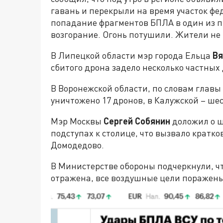
гавань и перекрыли на время участок фе
попадание фрагментов БПЛА в один из 
возгорание. Огонь потушили. Жители не
В Липецкой области мэр города Ельца
Вя
сбитого дрона задело несколько частных
В Воронежской области, по словам главы
уничтожено 17 дронов, в Калужской – ше
Мэр Москвы
Сергей Собянин
доложил о ш
подступах к столице, что вызвало кратк
Домодедово.
В Министерстве обороны подчеркнули, ч
отражена, все воздушные цели поражены