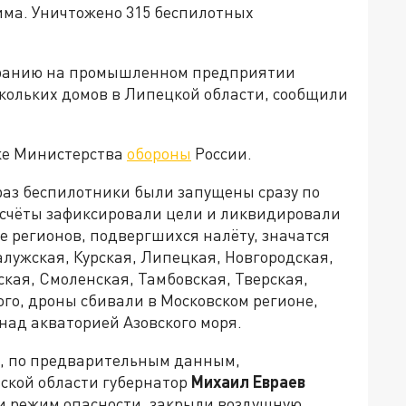
има. Уничтожено 315 беспилотных
оранию на промышленном предприятии
кольких домов в Липецкой области, сообщили
ке Министерства
обороны
России.
раз беспилотники были запущены сразу по
счёты зафиксировали цели и ликвидировали
ке регионов, подвергшихся налёту, значатся
алужская, Курская, Липецкая, Новгородская,
ская, Смоленская, Тамбовская, Тверская,
ого, дроны сбивали в Московском регионе,
над акваторией Азовского моря.
, по предварительным данным,
вской области губернатор
Михаил Евраев
ли режим опасности, закрыли воздушную