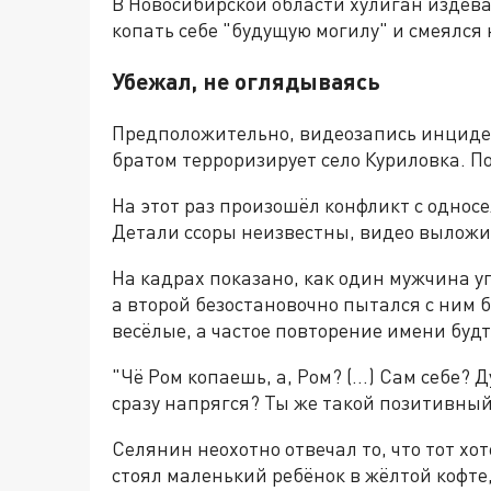
В Новосибирской области хулиган издева
копать себе "будущую могилу" и смеялся
Убежал, не оглядываясь
Предположительно, видеозапись инциден
братом терроризирует село Куриловка. П
На этот раз произошёл конфликт с односе
Детали ссоры неизвестны, видео вылож
На кадрах показано, как один мужчина у
а второй безостановочно пытался с ним б
весёлые, а частое повторение имени будт
"Чё Ром копаешь, а, Ром? (…) Сам себе? Д
сразу напрягся? Ты же такой позитивный,
Селянин неохотно отвечал то, что тот хо
стоял маленький ребёнок в жёлтой кофте,