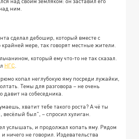
лся над своим земляком: он заставил его
 над ним.
та сделал дебошир, который вместе с
о крайней мере, так говорят местные жители.
льчанином, который ему что-то не так сказал.
ил
НГС
.
грюмо копал неглубокую яму посреди лужайки,
олтать. Темы для разговора – не очень
о давит на собеседника.
умаешь, хватит тебе такого роста? А чё ты
 весёлый был", – спросил хулиган.
тел услышать, и продолжал копать яму. Рядом
 и ничего не говорил. Издевательства