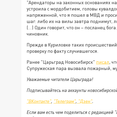
"Арендаторы на законных основаниях на
устроила с мордобитием, головы кувалдой
напряженной, что я пошел в МВД и проси
шаг: либо их на вилы завтра поднимут, л
(...) Один говорит, что он – посланец бо
чиновник.
Прежде в Куриловке таких происшествий
проверку по факту случившегося.
Ранее "Царьград Новосибирск"
писал
, ч
Супружеская пара вызвала пожарный, му
Уважаемые читатели Царьграда!
Подписывайтесь на аккаунты новосибирско
"ВКонтакте"
,
"Телеграм"
,
"Дзен"
.
Если вам есть чем поделиться с редакцией 