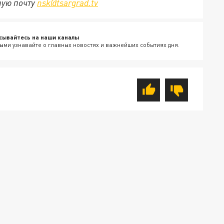
ную почту
nsk@tsargrad.tv
сывайтесь на наши каналы
ыми узнавайте о главных новостях и важнейших событиях дня.