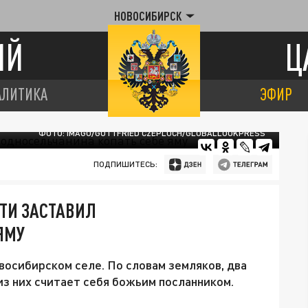
НОВОСИБИРСК
ИЙ
Ц
АЛИТИКА
ЭФИР
ФОТО: IMAGO/GOTTFRIED CZEPLUCH/GLOBALLOOKPRESS
ПОДПИШИТЕСЬ:
ТИ ЗАСТАВИЛ
ЯМУ
восибирском селе. По словам земляков, два
 из них считает себя божьим посланником.