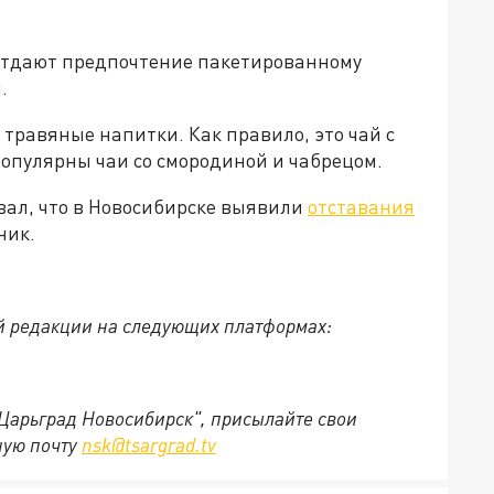
 отдают предпочтение пакетированному
.
 травяные напитки. Как правило, это чай с
опулярны чаи со смородиной и чабрецом.
вал, что в Новосибирске выявили
отставания
ник.
й редакции на следующих платформах:
"Царьград Новосибирск", присылайте свои
ную почту
nsk@tsargrad.tv