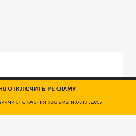
ТНО ОТКЛЮЧИТЬ РЕКЛАМУ
ТКИ": КАК УНИЧТОЖИТЬ STARLINK
овиями отключения рекламы можно
здесь
. НО БЕДЫ ДЛЯ МАЛЫШЕЙ НЕ ЗАКОНЧИЛИСЬ
"ОЧЕНЬ ПЛОХИЕ НОВОСТИ": БОЛЬШАЯ ОШИБКА PALANTIR В РОССИИ. СТРАНЫ НАТО ВПЕРВЫЕ ЗА СВО ОСТАНОВИЛИ ПОСТАВКИ ОРУЖИЯ. ВСУ ТЕРЯЮТ ПРИГРАНИЧЬЕ?