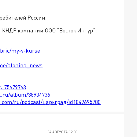
ребителей России;
 КНДР компании ООО "Восток Интур".
ubric/my-v-kurse
t.me/afonina_news
ts-75679763
x.ru/album/38934736
le.com/ru/podcast/царьград/id1849695780
0
04 АВГУСТА 12:00