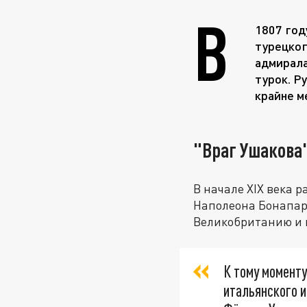
В
1807 год
турецког
адмирала
турок. Р
крайне м
"Враг Ушакова
В начале XIX века 
Наполеона Бонапар
Великобританию и 
К тому моменту
итальянского 