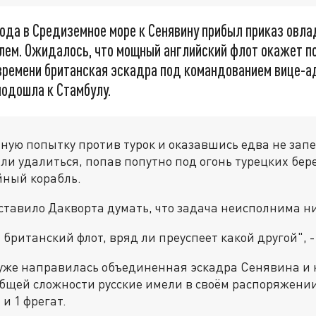
года в Средиземное море к Сенявину прибыл приказ овла
лем. Ожидалось, что мощный английский флот окажет п
 времени британская эскадра под командованием вице-
подошла к Стамбулу.
ую попытку против турок и оказавшись едва не запе
и удалиться, попав попутно под огонь турецких бер
йный корабль.
ставило Дакворта думать, что задача неисполнима ни
 британский флот, вряд ли преуспеет какой другой", -
 уже направилась объединенная эскадра Сенявина и
 общей сложности русские имели в своём распоряжени
и 1 фрегат.