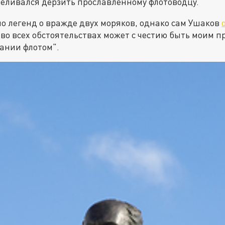
меливался дерзить прославленному флотоводцу.
о легенд о вражде двух моряков, однако сам Ушаков
во всех обстоятельствах может с честию быть моим п
ании флотом".