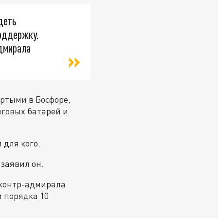
деть
оддержку.
адмирала
ртыми в Босфоре,
еговых батарей и
 для кого.
 заявил он.
 контр-адмирала
и порядка 10