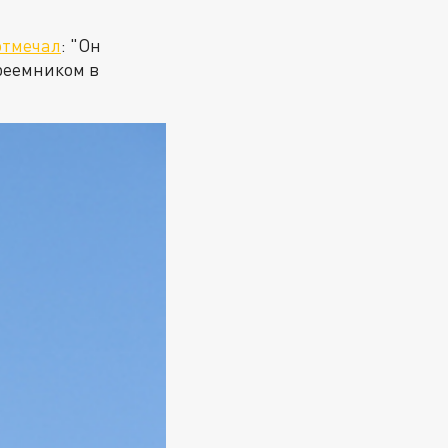
отмечал
: "Он
реемником в