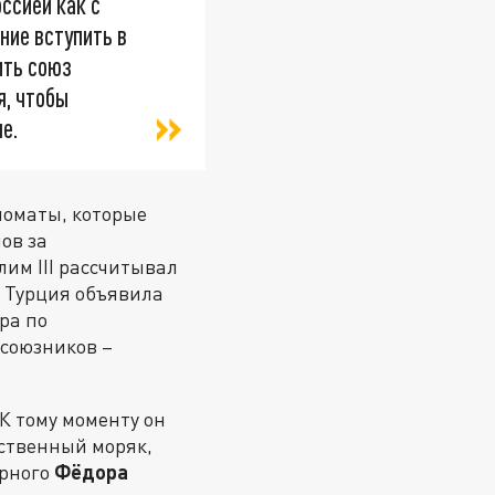
ссией как с
ние вступить в
ить союз
я, чтобы
е.
ломаты, которые
ов за
им III рассчитывал
у Турция объявила
ра по
 союзников –
 К тому моменту он
мственный моряк,
арного
Фёдора