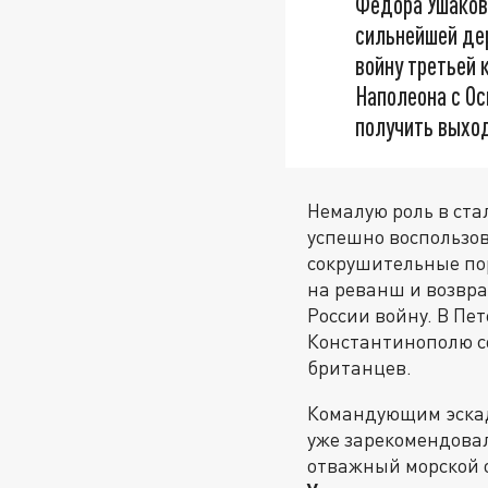
Фёдора Ушакова
сильнейшей дер
войну третьей 
Наполеона с Ос
получить выход
Немалую роль в ста
успешно воспользо
сокрушительные пор
на реванш и возвра
России войну. В Пе
Константинополю со
британцев.
Командующим эска
уже зарекомендовал
отважный морской 