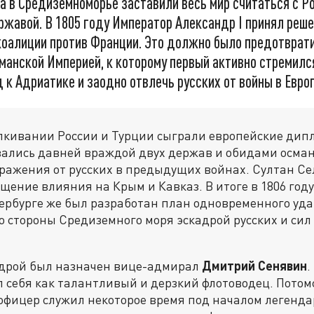
 в Средиземноморье заставили весь мир считаться с Ро
жавой. В 1805 году Император Александр I принял реше
коалиции против Франции. Это должно было предотврат
манской Империей, к которому первый активно стремилс
 к Адриатике и заодно отвлечь русских от войны в Европ
лкивании России и Турции сыграли европейские дип
вались давней враждой двух держав и обидами осман
ажения от русских в предыдущих войнах. Султан Сел
щение влияния на Крым и Кавказ. В итоге в 1806 год
тербурге же был разработан план одновременного уда
 стороны Средиземного моря эскадрой русских и сил
дрой был назначен вице-адмирал
Дмитрий Сенявин
.
 себя как талантливый и дерзкий флотоводец. Пото
офицер служил некоторое время под началом легенд