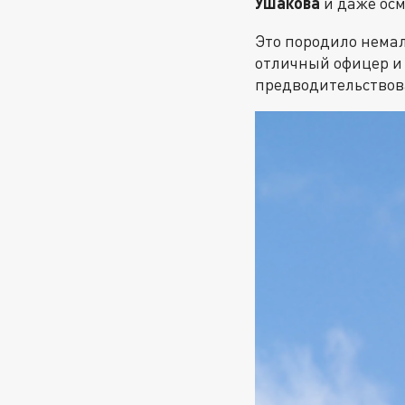
Ушакова
и даже ос
Это породило немал
отличный офицер и 
предводительствов