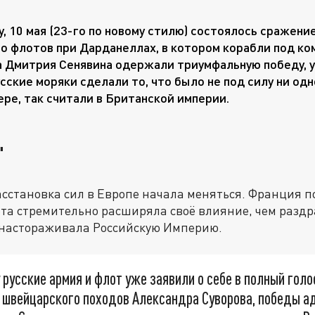
у, 10 мая (23-го по новому стилю) состоялось сражени
о флотов при Дарданеллах, в котором корабли под ко
 Дмитрия Сенявина одержали триумфальную победу, у
усские моряки сделали то, что было не под силу ни од
ере, так считали в Британской империи.
"
расстановка сил в Европе начала меняться. Франция 
та стремительно расширяла своё влияние, чем разд
настораживала Российскую Империю.
 русские армия и флот уже заявили о себе в полный голо
и швейцарского походов Александра Суворова, победы а