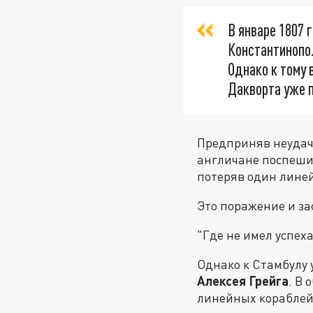
В январе 1807 
Константинопо
Однако к тому
Дакворта уже 
Предприняв неудачн
англичане поспешил
потеряв один лине
Это поражение и за
"Где не имел успеха
Однако к Стамбулу
Алексея Грейга
. В
линейных кораблей 