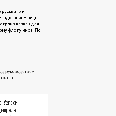
е русского и
мандованием вице-
строив капкан для
ному флоту мира. По
под руководством
ражала
с. Успехи
дмирала