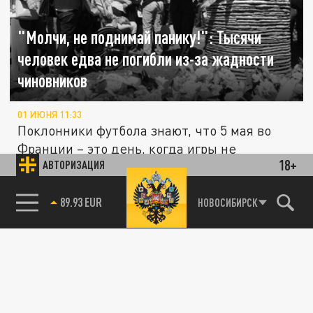
"Молчи, не поднимай панику!": Тысячи
человек едва не погибли из-за жадности
чиновников
01 ИЮНЯ 11:33
Поклонники футбола знают, что 5 мая во
Франции – это день, когда игры не
18+
АВТОРИЗАЦИЯ
проводятся. Так повелось с 1992 года...
85.64 BRENT
НОВОСИБИРСК
"Чудо-препарат" вызвал уродства у тысяч
младенцев
19 МАЯ 11:39
История о талидомиде – пожалуй, один из
самых страшных примеров того, как