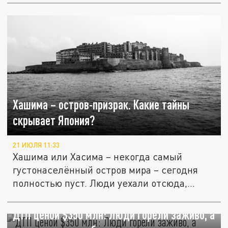
Хашима – остров-призрак. Какие тайны
скрывает Япония?
21 ИЮЛЯ 11:33
Хашима или Хасима – некогда самый
густонаселённый остров мира – сегодня
полностью пуст. Люди уехали отсюда,...
ДТП ценой $350 млн: Люди горели заживо, а