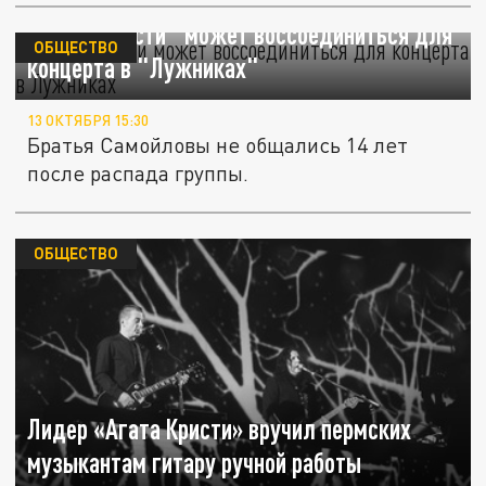
"Агата Кристи" может воссоединиться для
ОБЩЕСТВО
концерта в "Лужниках"
13 ОКТЯБРЯ 15:30
Братья Самойловы не общались 14 лет
после распада группы.
ОБЩЕСТВО
Лидер «Агата Кристи» вручил пермских
музыкантам гитару ручной работы