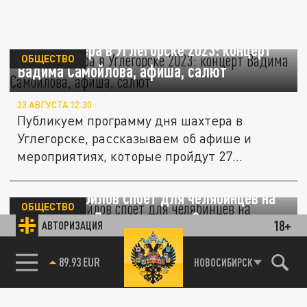
День шахтера в Углегорске 2023: концерт
ОБЩЕСТВО
Вадима Самойлова, афиша, салют
23 АВГУСТА 12:30
Публикуем программу дня шахтера в
Углегорске, рассказываем об афише и
мероприятиях, которые пройдут 27...
Вадим Самойлов споёт для челябинцев на
ОБЩЕСТВО
концерте ко Дню защитника Отечества
18+
АВТОРИЗАЦИЯ
18 ФЕВРАЛЯ 22:30
85.64 BRENT
НОВОСИБИРСК
Праздничное мероприятие с участием
музыканта пройдёт 22 февраля.