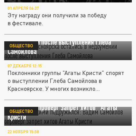
01 АПРЕЛЯ 06:37
Эту награду они получили за победу
в фестивале.
Жители Красноярска остались в
недоумении после выступления Глеба
ОБЩЕСТВО
Самойлова
07 ДЕКАБРЯ 12:15
Поклонники группы "Агаты Кристи" спорят
о выступлении Глеба Самойлова в
Красноярске. У многих возникло...
"С полицейскими подружился": Вадим
Самойлов опроверг запрет хитов "Агаты
ОБЩЕСТВО
Кристи"
22 НОЯБРЯ 15:58