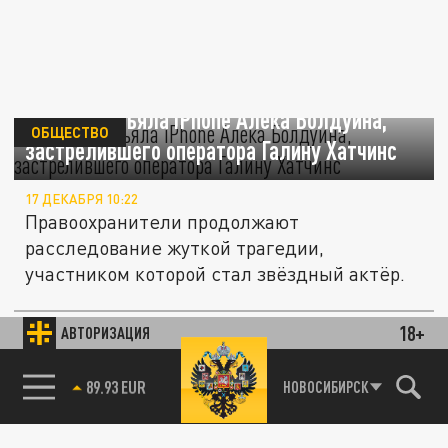
Полиция изъяла iPhone Алека Болдуина,
ОБЩЕСТВО
застрелившего оператора Галину Хатчинс
17 ДЕКАБРЯ 10:22
Правоохранители продолжают
расследование жуткой трагедии,
участником которой стал звёздный актёр.
18+
АВТОРИЗАЦИЯ
ОБЩЕСТВО
85.64 BRENT
НОВОСИБИРСК