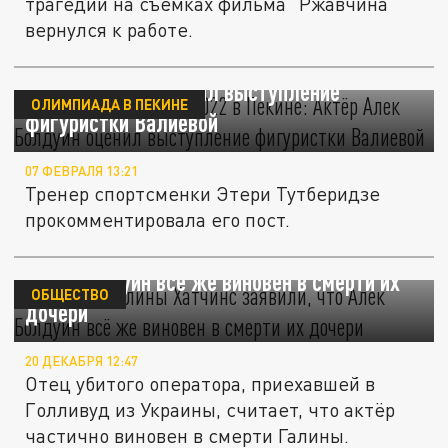
трагедии на съёмках фильма "Ржавчина"
вернулся к работе.
Зимняя Олимпиада-2022 в Пекине: Актёр
Алек Болдуин оценил выступление
ОЛИМПИАДА В ПЕКИНЕ
фигуристки Валиевой
07 ФЕВРАЛЯ 13:21
Тренер спортсменки Этери Тутберидзе
прокомментировала его пост.
Родители Галины Хатчинс заявили, что
Алек Болдуин всё же виновен в смерти их
ОБЩЕСТВО
дочери
20 ДЕКАБРЯ 12:47
Отец убитого оператора, приехавшей в
Голливуд из Украины, считает, что актёр
частично виновен в смерти Галины.