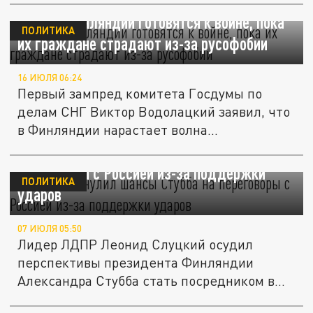
Власти Финляндии готовятся к войне, пока
ПОЛИТИКА
их граждане страдают из-за русофобии
16 ИЮЛЯ 06:24
Первый зампред комитета Госдумы по
делам СНГ Виктор Водолацкий заявил, что
в Финляндии нарастает волна...
Слуцкий обнулил шансы Стубба на
переговоры с Россией из-за поддержки
ПОЛИТИКА
ударов
07 ИЮЛЯ 05:50
Лидер ЛДПР Леонид Слуцкий осудил
перспективы президента Финляндии
Александра Стубба стать посредником в...