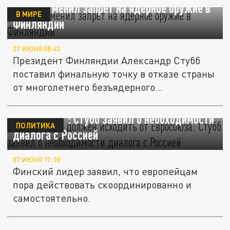
Стубб отменил запрет на ядерное оружие в
В МИРЕ
Финляндии
27 ИЮНЯ 08:43
Президент Финляндии Александр Стубб
поставил финальную точку в отказе страны
от многолетнего безъядерного...
"Первый шаг должен исходить от
Евросоюза": Стубб заявил о необходимости
ПОЛИТИКА
диалога с Россией
07 ИЮНЯ 17:18
Финский лидер заявил, что европейцам
пора действовать скоординированно и
самостоятельно.