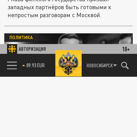
западных партнёров быть готовыми к
непростым разговорам с Москвой.
ПОЛИТИКА
18+
АВТОРИЗАЦИЯ
89.93 EUR
НОВОСИБИРСК
"Идите в баню": Стубб послал журналиста
в сауну за вопрос о войсках США
12 МАЯ 16:42
Президент Финляндии посоветовал
журналистам лечить тревогу из-за армии
США в парной.