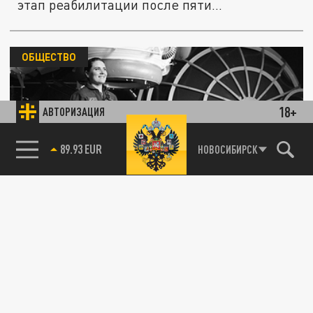
этап реабилитации после пяти...
ОБЩЕСТВО
18+
АВТОРИЗАЦИЯ
85.64 BRENT
НОВОСИБИРСК
В Сети раскритиковали космонавта Анну
Кикину за полёт на американском корабле
16 МАРТА 02:47
Мэр Новосибирска предложил увековечить
в городе имя землячки Анны Кикиной,
однако опросы показали, что не все...
Космонавт из Новосибирска Анна Кикина