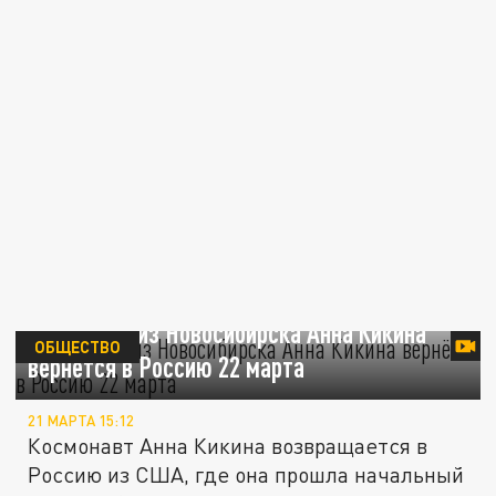
Космонавт из Новосибирска Анна Кикина
ОБЩЕСТВО
вернётся в Россию 22 марта
21 МАРТА 15:12
Космонавт Анна Кикина возвращается в
Россию из США, где она прошла начальный