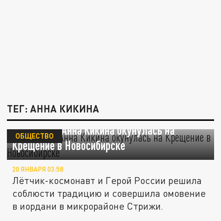
ТЕГ: АННА КИКИНА
Космонавт Анна Кикина окунулась на
ОБЩЕСТВО
Крещение в Новосибирске
20 ЯНВАРЯ 03:58
Лётчик-космонавт и Герой России решила
соблюсти традицию и совершила омовение
в иордани в микрорайоне Стрижи.