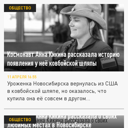
ОБЩЕСТВО
Космонавт Анна Кикина рассказала историю
появления у неё ковбойской шляпы
11 АПРЕЛЯ 16:55
Уроженка Новосибирска вернулась из США
в ковбойской шляпе, но оказалось, что
купила она её совсем в другом...
Космонавт Анна Кикина рассказала о своих
ОБЩЕСТВО
любимых местах в Новосибирске