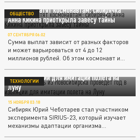
Сколько платят космонавтам: сибирячка
ОБЩЕСТВО
Анна Кикина приоткрыла завесу тайны
07 СЕНТЯБРЯ 06:02
Сумма выплат зависит от разных факторов
и может варьироваться от 4 до 12
миллионов рублей. Об этом космонавт и...
Исследователь из Новосибирска проведёт
год в изоляции для имитации полета на
ТЕХНОЛОГИИ
Луну
15 НОЯБРЯ 03:18
Сибиряк Юрий Чеботарев стал участником
эксперимента SIRIUS-23, который изучает
механизмы адаптации организма...