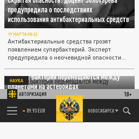
предупредила о последствиях
использования антибактериальных средств
19 МАРТА 08:43
Антибактериальные средства грозят
появлением супербактерий. Эксперт
предупредила о неочевидной опасности...
Ученые: Бактерии перемещаются между
НАУКА
планетами на астероидах
18+
АВТОРИЗАЦИЯ
04 МАРТА 13:14
Ученые установили, что бактерии
85.64 BRENT
НОВОСИБИРСК
используют метеориты в качестве
транспорта для путешествий между
планетами