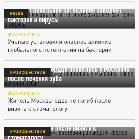
Nature: Глобальное потепление закаляет
НАУКА
бактерии и вирусы
09 АПРЕЛЯ 10:09
Ученые установили опасное влияние
глобального потепления на бактерии
«112»: дыра в сердце появилась у москвича
ПРОИСШЕСТВИЯ
после лечения зуба
02 АПРЕЛЯ 10:24
Житель Москвы едва не погиб после
визита к стоматологу.
«Прогрызли дыру»: бактерии разъедали
сердце мужчине после визита к
ПРОИСШЕСТВИЯ
стоматологу