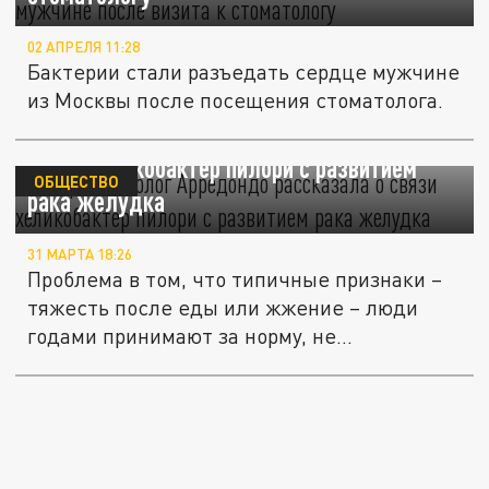
02 АПРЕЛЯ 11:28
Бактерии стали разъедать сердце мужчине
из Москвы после посещения стоматолога.
Гастроэнтеролог Арредондо рассказала о
связи хеликобактер пилори с развитием
ОБЩЕСТВО
рака желудка
31 МАРТА 18:26
Проблема в том, что типичные признаки –
тяжесть после еды или жжение – люди
годами принимают за норму, не...