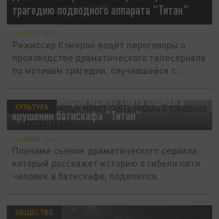
трагедию подводного аппарата "Титан"
14 ИЮЛЯ 15:37
Режиссер Кэмерон ведёт переговоры о
производстве драматического телесериала
по мотивам трагедии, случившейся с...
Джеймс Кэмерон может снять сериал о
КУЛЬТУРА
крушении батискафа "Титан"
14 ИЮЛЯ 14:52
Планами съёмок драматического сериала,
который расскажет историю о гибели пяти
человек в батискафе, поделился...
ОБЩЕСТВО