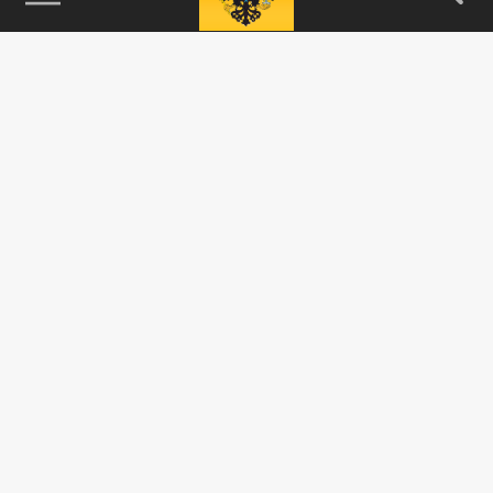
115093, г. Москва, переулок Партийный,
д.1, к.57, стр.3, эт.1, пом.I, ком.45