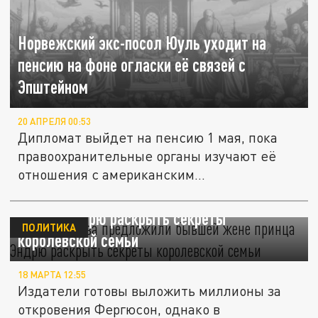
Норвежский экс-посол Юуль уходит на
пенсию на фоне огласки её связей с
Эпштейном
20 АПРЕЛЯ 00:53
Дипломат выйдет на пенсию 1 мая, пока
правоохранительные органы изучают её
отношения с американским...
Издательства предложили бывшей жене
принца Эндрю раскрыть секреты
ПОЛИТИКА
королевской семьи
18 МАРТА 12:55
Издатели готовы выложить миллионы за
откровения Фергюсон, однако в