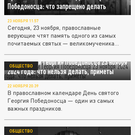
Победоносца: что запрещено делать
23 НОЯБРЯ 11:57
Сегодня, 23 ноября, православные
верующие чтят память одного из самых
почитаемых святых — великомученика...
День памяти Георгия Победоносца 23 ноября
ОБЩЕСТВО
2024 года: что нельзя делать, приметы
22 НОЯБРЯ 20:39
В православном календаре День святого
Георгия Победоносца — один из самых
важных праздников.
ОБЩЕСТВО