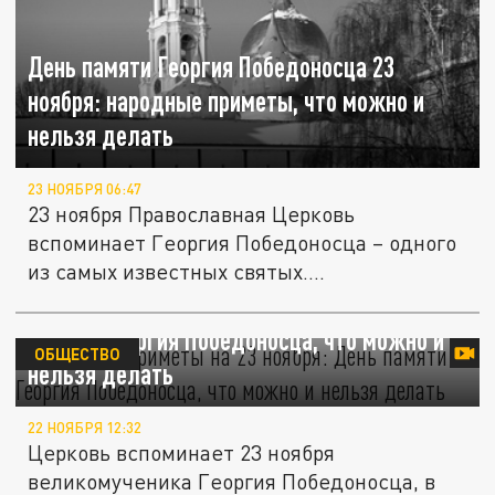
День памяти Георгия Победоносца 23
ноября: народные приметы, что можно и
нельзя делать
23 НОЯБРЯ 06:47
23 ноября Православная Церковь
вспоминает Георгия Победоносца – одного
из самых известных святых....
Народные приметы на 23 ноября: День
памяти Георгия Победоносца, что можно и
ОБЩЕСТВО
нельзя делать
22 НОЯБРЯ 12:32
Церковь вспоминает 23 ноября
великомученика Георгия Победоносца, в