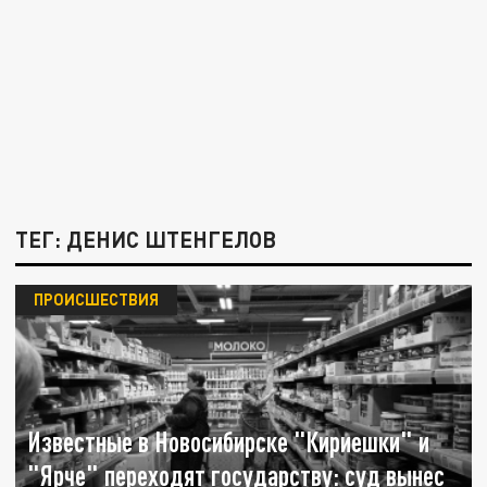
ТЕГ: ДЕНИС ШТЕНГЕЛОВ
ПРОИСШЕСТВИЯ
Известные в Новосибирске "Кириешки" и
"Ярче" переходят государству: суд вынес