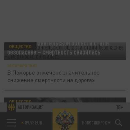
Дороги в Архангельской области стали
ОБЩЕСТВО
безопаснее – смертность снизилась
20 ЯНВАРЯ 10:02
В Поморье отмечено значительное
снижение смертности на дорогах
ОБЩЕСТВО
18+
АВТОРИЗАЦИЯ
85.64 BRENT
НОВОСИБИРСК