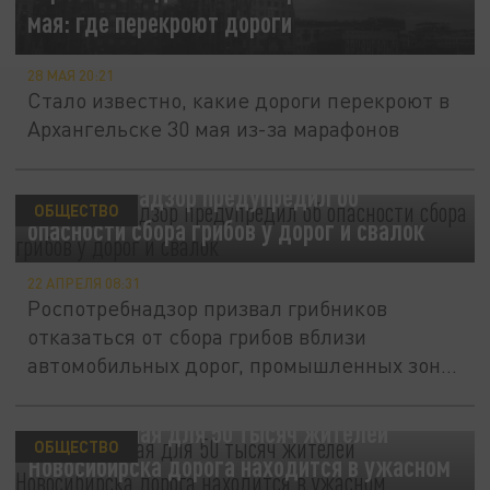
мая: где перекроют дороги
28 МАЯ 20:21
Стало известно, какие дороги перекроют в
Архангельске 30 мая из-за марафонов
Роспотребнадзор предупредил об
ОБЩЕСТВО
опасности сбора грибов у дорог и свалок
22 АПРЕЛЯ 08:31
Роспотребнадзор призвал грибников
отказаться от сбора грибов вблизи
автомобильных дорог, промышленных зон
и...
Единственная для 50 тысяч жителей
ОБЩЕСТВО
Новосибирска дорога находится в ужасном