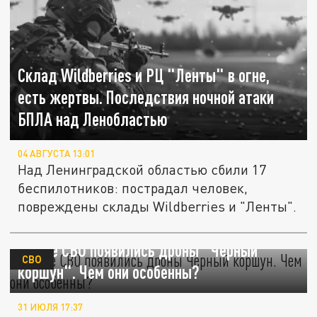
Склад Wildberries и РЦ "Ленты" в огне,
есть жертвы. Последствия ночной атаки
БПЛА над Ленобластью
04 АВГУСТА 13:01
Над Ленинградской областью сбили 17
беспилотников: пострадал человек,
повреждены склады Wildberries и "Ленты".
В зоне СВО появились дроны "Чёрный
СВО
коршун". Чем они особенны?
31 ИЮЛЯ 17:37