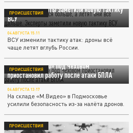
Дронов становится больше, а летят они всё
дальше. Эксперты заметили новую тактику
ПРОИСШЕСТВИЯ
ВСУ
04 АВГУСТА 15:11
ВСУ изменили тактику атак: дроны всё
чаще летят вглубь России.
Склад «М.Видео» под Чеховом
ПРОИСШЕСТВИЯ
приостановил работу после атаки БПЛА
04 АВГУСТА 13:17
На складе «М.Видео» в Подмосковье
усилили безопасность из-за налёта дронов.
ПРОИСШЕСТВИЯ