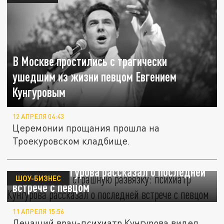
В Москве простились с трагически
ушедшим из жизни певцом Евгением
Кунгуровым
12 АПРЕЛЯ 04:43
Церемонии прощания прошла на
Троекуровском кладбище.
"Он предвидел страшную развязку":
психиатр Кунгурова рассказал о последней
ШОУ-БИЗНЕС
встрече с певцом
11 АПРЕЛЯ 15:56
Лечащий врач-психиатр Кунгурова видел,