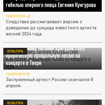
гибелью оперного певца Евгения Кунгурова
18 АПРЕЛЯ 05:48
Следствие рассматривает версию о
доведении до суицида известного артиста
весной 2024 года.
Оперный певец Евгений Кунгуров спел
КУЛЬТУРА
пророческую прощальную песню на
концерте в Твери
13 АПРЕЛЯ 06:55
Заслуженный артист России скончался 8
апреля.
КУЛЬТУРА