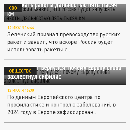
запускать ракеты дальностью пять тысяч
СВО
км
14 ИЮЛЯ 14:44
Зеленский признал превосходство русских
ракет и заявил, что вскоре Россия будет
использовать ракеты с...
Старый друг вернулся: почему Европу снова
ОБЩЕСТВО
захлестнул сифилис
12 ИЮЛЯ 16:30
По данным Европейского центра по
профилактике и контролю заболеваний, в
2024 году в Европе зафиксирован...