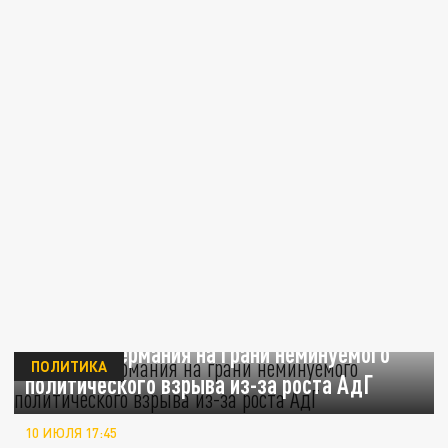
Advance: Германия на грани неминуемого
ПОЛИТИКА
политического взрыва из-за роста АдГ
10 ИЮЛЯ 17:45