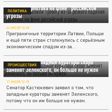
Страны ЕС забили тревогу из-за резкого
падения турпотока на фоне "российской
ПОЛИТИКА
угрозы"
24 ИЮЛЯ 12:20
Приграничные территории Латвии, Польши
и ещё пяти стран столкнулись с серьёзным
экономическим спадом из-за...
Кастюкевич: западные кураторы скоро
ПРОИСШЕСТВИЯ
заменят Зеленского, он больше не нужен
17 ИЮЛЯ 12:15
Сенатор Кастюкевич заявил о том, что
западные кураторы заменят Зеленского,
потому что он им больше не нужен.
Зеленский заявил, что Россия будет