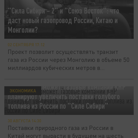
"Сила Сибири – 2" и "Союз Восток": что
даст новый газопровод России, Китаю и
Монголии?
02 СЕНТЯБРЯ 17:12
Проект позволит осуществлять транзит
газа из России через Монголию в объеме 50
миллиардов кубических метров в...
Китай нам поможет. Газовые компании КНР
ЭКОНОМИКА
планируют увеличить поставки голубого
топлива из России по "Силе Сибири"
30 АВГУСТА 14:30
Поставки природного газа из России в
Китай могут вырасти в будущем на шесть