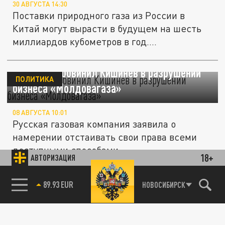
30 АВГУСТА 14:30
Поставки природного газа из России в
Китай могут вырасти в будущем на шесть
миллиардов кубометров в год....
«Газпром» обвинил Кишинев в разрушении
ПОЛИТИКА
бизнеса «Молдовагаза»
08 АВГУСТА 10:01
Русская газовая компания заявила о
намерении отстаивать свои права всеми
доступными способами.
18+
АВТОРИЗАЦИЯ
Бензиновый скандал: за что ФАС возбудила
85.64 BRENT
НОВОСИБИРСК
ЭКОНОМИКА
дело против "дочки" Газпрома
25 ИЮЛЯ 18:40