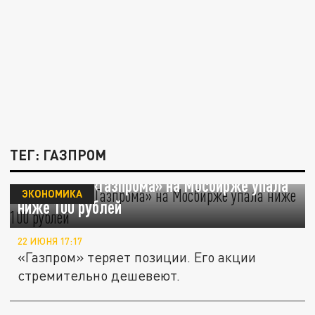
ТЕГ: ГАЗПРОМ
Цена акций «Газпрома» на Мосбирже упала
ЭКОНОМИКА
ниже 100 рублей
22 ИЮНЯ 17:17
«Газпром» теряет позиции. Его акции
стремительно дешевеют.