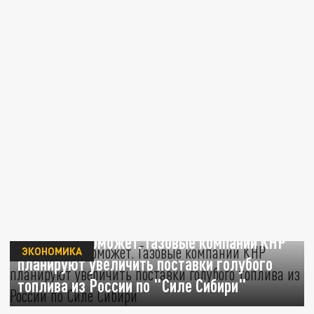
Китай нам поможет. Газовые компании КНР
ЭКОНОМИКА
планируют увеличить поставки голубого
топлива из России по "Силе Сибири"