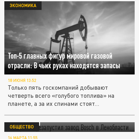
ЭКОНОМИКА
Топ-5 главных фигур мировой газовой
отрасли: В чьих руках находятся запасы
18 ИЮНЯ 13:52
Только пять госкомпаний добывают
четверть всего «голубого топлива» на
планете, а за их спинами стоят...
"Газпром" перезапустил завод Bosch в
Ленобласти
ОБЩЕСТВО
16 МАРТА 11:55