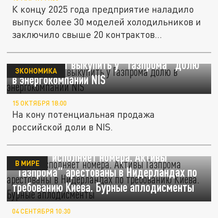
К концу 2025 года предприятие наладило
выпуск более 30 моделей холодильников и
заключило свыше 20 контрактов...
Сербия хочет выкупить у "Газпрома" долю
ЭКОНОМИКА
в энергокомпании NIS
15 ОКТЯБРЯ 18:00
На кону потенциальная продажа
российской доли в NIS.
"Клоун" исполняет номера. Активы
В МИРЕ
"Газпрома" арестованы в Нидерландах по
требованию Киева. Бурные аплодисменты
04 СЕНТЯБРЯ 10:30