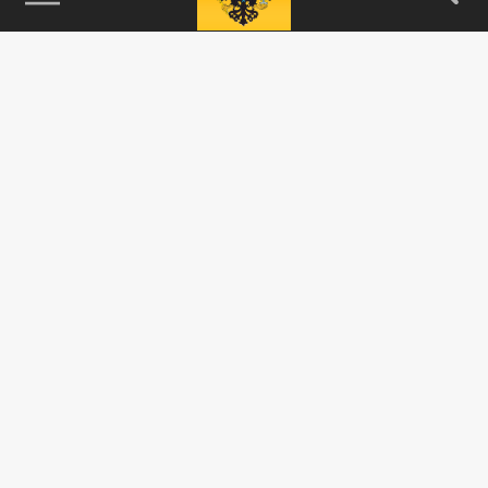
115093, г. Москва, переулок Партийный,
д.1, к.57, стр.3, эт.1, пом.I, ком.45