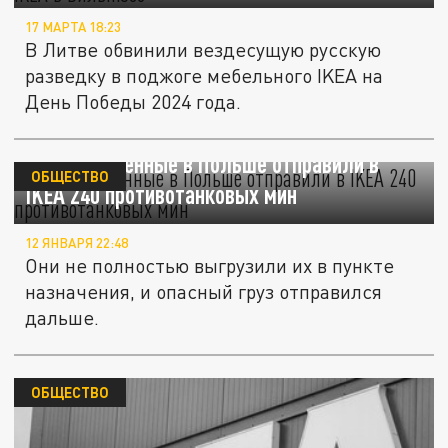
17 МАРТА 18:23
В Литве обвинили вездесущую русскую
разведку в поджоге мебельного IKEA на
День Победы 2024 года.
Reuters: военные в Польше отправили в
ОБЩЕСТВО
IKEA 240 противотанковых мин
12 ЯНВАРЯ 22:48
Они не полностью выгрузили их в пункте
назначения, и опасный груз отправился
дальше.
ОБЩЕСТВО