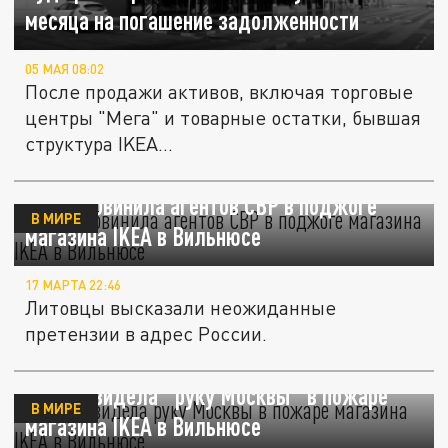
месяца на погашение задолженности
05 МАЯ 08:02
После продажи активов, включая торговые
центры "Мега" и товарные остатки, бывшая
структура IKEA...
Литва обвинила агентов СВР в поджоге
В МИРЕ
магазина IKEA в Вильнюсе
17 МАРТА 22:46
Литовцы высказали неожиданные
претензии в адрес России.
Литва увидела "руку Москвы" в пожаре
В МИРЕ
магазина IKEA в Вильнюсе