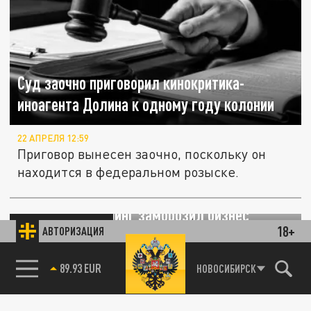
Суд заочно приговорил кинокритика-
иноагента Долина к одному году колонии
22 АПРЕЛЯ 12:59
Приговор вынесен заочно, поскольку он
находится в федеральном розыске.
Росфинмониторинг заморозил бизнес
ПРОИСШЕСТВИЯ
18+
АВТОРИЗАЦИЯ
иноагента-вымогателя из Челябинска
85.64 BRENT
НОВОСИБИРСК
21 АПРЕЛЯ 10:00
Евгения Кротенко*, объявленного в розыск
за давление на олигархов, лишили