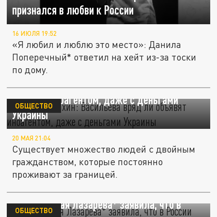
признался в любви к России
16 ИЮЛЯ 19:52
«Я любил и люблю это место»: Данила
Поперечный* ответил на хейт из-за тоски
по дому.
Адвокат Бенхин: Васильева вряд ли
объявят иноагентом, даже с деньгами
ОБЩЕСТВО
Украины
20 МАЯ 21:04
Существует множество людей с двойным
гражданством, которые постоянно
проживают за границей.
Телеведущая Лазарева* заявила, что в
ОБЩЕСТВО