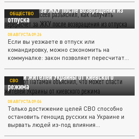
Эксперт Моисеев разъяснил, как получить
перерасчёт за ЖКУ после возвращения из
ОБЩЕСТВО
отпуска
08 АВГУСТА 09:26
Если вы уезжаете в отпуск или
командировку, можно сэкономить на
коммуналке: закон позволяет пересчитать
плату...
Эксперт Патаман объяснил, что может
спасти жителей Украины от киевского
СВО
режима
08 АВГУСТА 09:06
Только достижение целей СВО способно
остановить геноцид русских на Украине и
вырвать людей из-под влияния...