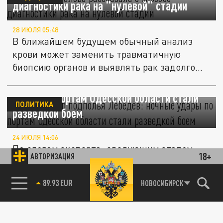
диагностики рака на "нулевой" стадии
28 ИЮЛЯ 05:48
В ближайшем будущем обычный анализ
крови может заменить травматичную
биопсию органов и выявлять рак задолго
до...
Координатор подполья Лебедев: ночные
удары по портам Одесской области стали
ПОЛИТИКА
разведкой боем
24 ИЮЛЯ 14:06
По словам эксперта, следующим этапом
18+
АВТОРИЗАЦИЯ
станут удары по днестровским портам и
мостам, чтобы отрезать западный...
85.64 BRENT
НОВОСИБИРСК
ПОЛИТИКА