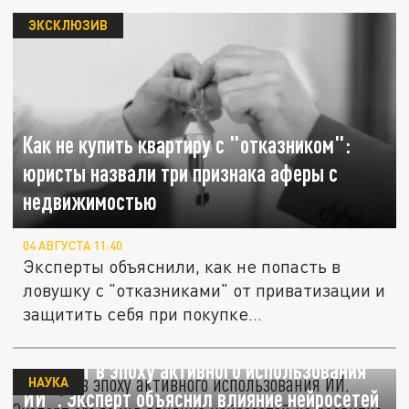
ЭКСКЛЮЗИВ
Как не купить квартиру с "отказником":
юристы назвали три признака аферы с
недвижимостью
04 АВГУСТА 11:40
Эксперты объяснили, как не попасть в
ловушку с "отказниками" от приватизации и
защитить себя при покупке...
"Растут в эпоху активного использования
НАУКА
ИИ". Эксперт объяснил влияние нейросетей