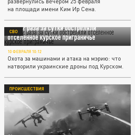
развернулись вечером 25 февраля
на площади имени Ким Ир Сена.
ВСУ 32 раза за сутки обстреляли
СВО
отселенное курское приграничье
10 ФЕВРАЛЯ 10:12
Охота за машинами и атака на мэрию: что
натворили украинские дроны под Курском.
ПРОИСШЕСТВИЯ