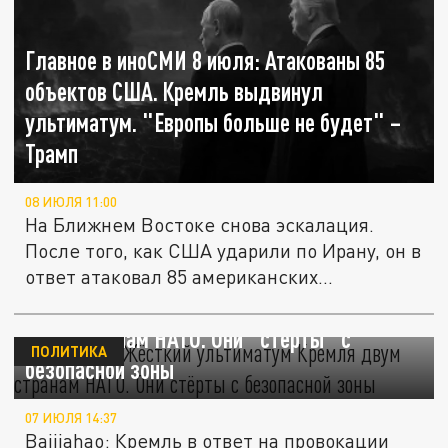
Главное в иноСМИ 8 июля: Атакованы 85
объектов США. Кремль выдвинул
ультиматум. "Европы больше не будет" –
Трамп
08 ИЮЛЯ 11:00
На Ближнем Востоке снова эскалация.
После того, как США ударили по Ирану, он в
ответ атаковал 85 американских...
Объявлено. Жёсткий ультиматум Кремля
двум странам НАТО. Они "стёрты" с
ПОЛИТИКА
безопасной зоны
07 ИЮЛЯ 14:37
Baijiahao: Кремль в ответ на провокации