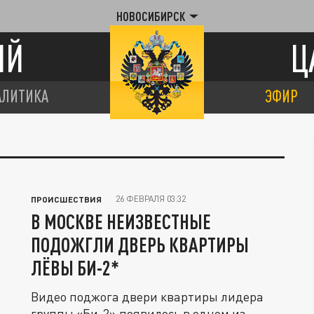
НОВОСИБИРСК
ИЙ
Ц
АЛИТИКА
ЭФИР
26 ФЕВРАЛЯ 03:32
ПРОИСШЕСТВИЯ
В МОСКВЕ НЕИЗВЕСТНЫЕ
ПОДОЖГЛИ ДВЕРЬ КВАРТИРЫ
ЛЁВЫ БИ-2*
Видео поджога двери квартиры лидера
группы «Би-2» появилось в одном из