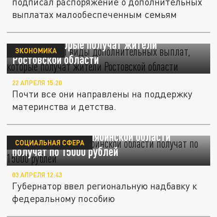
подписал распоряжение о дополнительных
выплатах малообеспеченным семьям
Путин назвал виды дополнительных
выплат, которые получат жители
ЭКОНОМИКА
Ростовской области
22 АПРЕЛЯ 15:20
Почти все они направлены на поддержку
материнства и детства.
Безработные в Челябинской области
СОЦИАЛЬНАЯ СФЕРА
получат по 15000 рублей
03 АПРЕЛЯ 12:43
Губернатор ввел региональную надбавку к
федеральному пособию