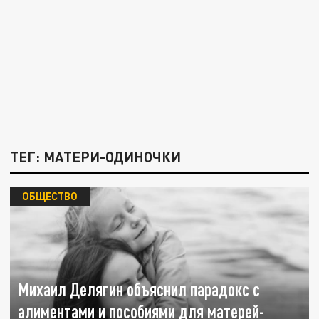
ТЕГ: МАТЕРИ-ОДИНОЧКИ
ОБЩЕСТВО
Михаил Делягин объяснил парадокс с
алиментами и пособиями для матерей-