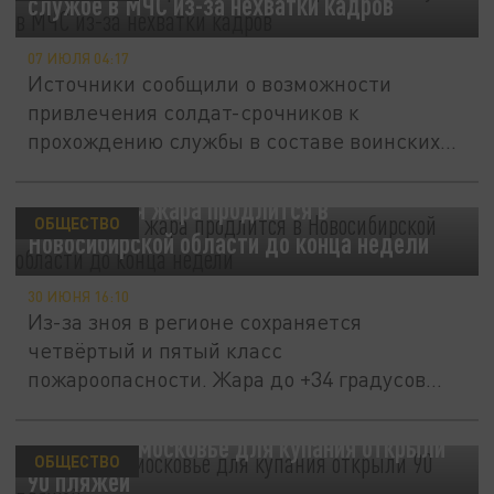
службе в МЧС из-за нехватки кадров
07 ИЮЛЯ 04:17
Источники сообщили о возможности
привлечения солдат-срочников к
прохождению службы в составе воинских...
Аномальная жара продлится в
ОБЩЕСТВО
Новосибирской области до конца недели
30 ИЮНЯ 16:10
Из-за зноя в регионе сохраняется
четвёртый и пятый класс
пожароопасности. Жара до +34 градусов
простоит до 5...
МЧС: в Подмосковье для купания открыли
ОБЩЕСТВО
90 пляжей