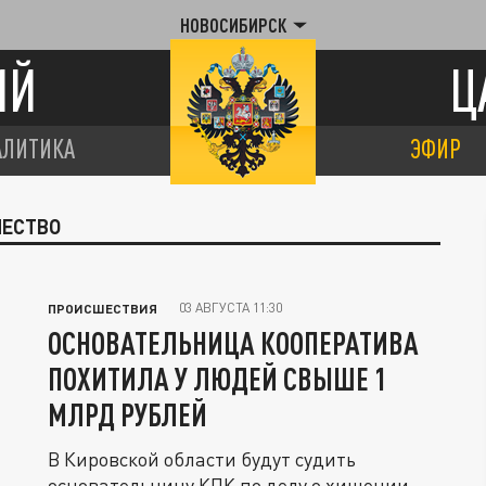
НОВОСИБИРСК
ИЙ
Ц
АЛИТИКА
ЭФИР
ЧЕСТВО
03 АВГУСТА 11:30
ПРОИСШЕСТВИЯ
ОСНОВАТЕЛЬНИЦА КООПЕРАТИВА
ПОХИТИЛА У ЛЮДЕЙ СВЫШЕ 1
МЛРД РУБЛЕЙ
В Кировской области будут судить
основательницу КПК по делу о хищении