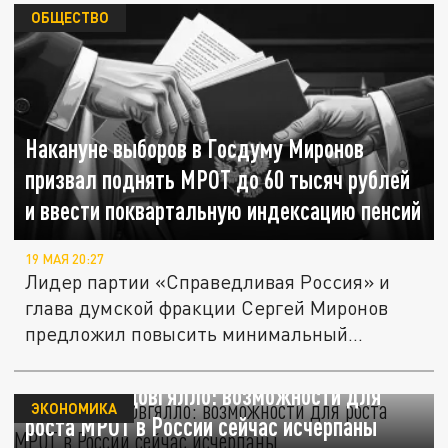
ОБЩЕСТВО
Накануне выборов в Госдуму Миронов
призвал поднять МРОТ до 60 тысяч рублей
и ввести поквартальную индексацию пенсий
19 МАЯ 20:27
Лидер партии «Справедливая Россия» и
глава думской фракции Сергей Миронов
предложил повысить минимальный...
Экономист Довгялло: возможности для
ЭКОНОМИКА
роста МРОТ в России сейчас исчерпаны