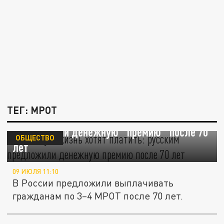
ТЕГ: МРОТ
За долгую жизнь хотят платить: русским
предложили денежную "премию" после 70
ОБЩЕСТВО
лет
09 ИЮЛЯ 11:10
В России предложили выплачивать
гражданам по 3–4 МРОТ после 70 лет.