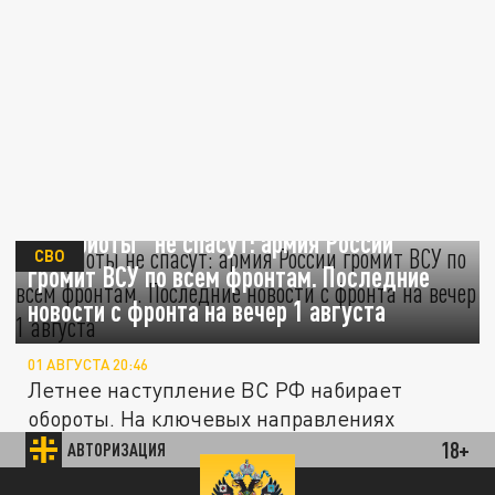
"Патриоты" не спасут: армия России
СВО
громит ВСУ по всем фронтам. Последние
новости с фронта на вечер 1 августа
01 АВГУСТА 20:46
Летнее наступление ВС РФ набирает
обороты. На ключевых направлениях
фронта войска России продвигаются
18+
АВТОРИЗАЦИЯ
вперед,...