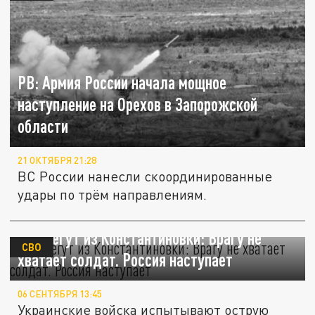
РВ: Армия России начала мощное
наступление на Орехов в Запорожской
области
21 ОКТЯБРЯ 21:28
ВС России нанесли скоординированные
удары по трём направлениям.
ВСУ бегут из Константиновки: Врагу не
СВО
хватает солдат. Россия наступает
06 СЕНТЯБРЯ 13:45
Украинские войска испытывают острую