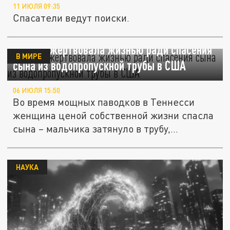
11 ИЮЛЯ 09:35
Спасатели ведут поиски.
Мать пожертвовала жизнью ради спасения
В МИРЕ
сына из водопропускной трубы в США
06 ИЮЛЯ 15:50
Во время мощных паводков в Теннесси
женщина ценой собственной жизни спасла
сына – мальчика затянуло в трубу,...
НАУКА