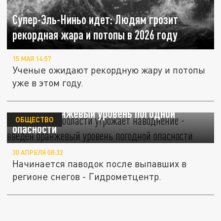
Супер-Эль-Ниньо идет: Людям грозит
рекордная жара и потопы в 2026 году
15 МАЯ 14:57
Ученые ожидают рекордную жару и потопы
уже в этом году.
Московской области угрожает наводнение -
введен оранжевый уровень погодной
ОБЩЕСТВО
опасности
30 АПРЕЛЯ 08:32
Начинается паводок после выпавших в
регионе снегов - Гидрометцентр.