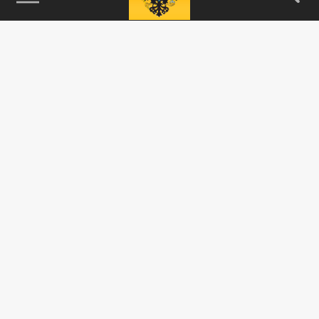
115093, г. Москва, переулок Партийный,
д.1, к.57, стр.3, эт.1, пом.I, ком.45