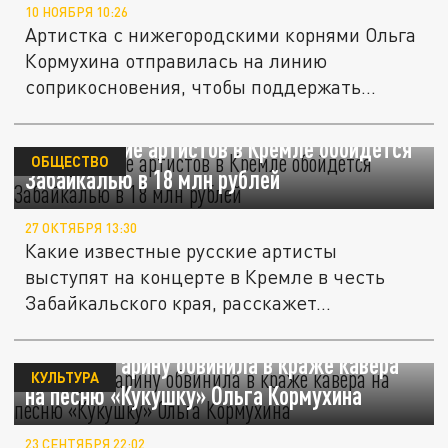
10 НОЯБРЯ 10:26
Артистка с нижегородскими корнями Ольга
Кормухина отправилась на линию
соприкосновения, чтобы поддержать...
Выступление артистов в Кремле обойдется
ОБЩЕСТВО
Забайкалью в 18 млн рублей
27 ОКТЯБРЯ 13:30
Какие известные русские артисты
выступят на концерте в Кремле в честь
Забайкальского края, расскажет...
Полину Гагарину обвинила в краже кавера
КУЛЬТУРА
на песню «Кукушку» Ольга Кормухина
23 СЕНТЯБРЯ 22:02