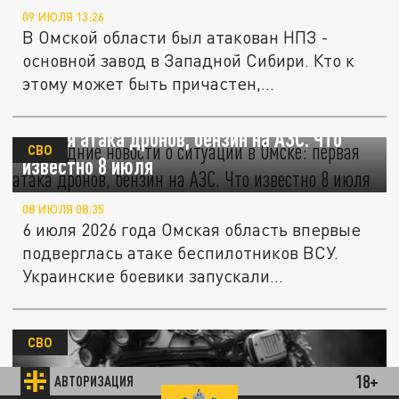
09 ИЮЛЯ 13:26
В Омской области был атакован НПЗ -
основной завод в Западной Сибири. Кто к
этому может быть причастен,...
Последние новости о ситуации в Омске:
первая атака дронов, бензин на АЗС. Что
СВО
известно 8 июля
08 ИЮЛЯ 08:35
6 июля 2026 года Омская область впервые
подверглась атаке беспилотников ВСУ.
Украинские боевики запускали...
СВО
18+
АВТОРИЗАЦИЯ