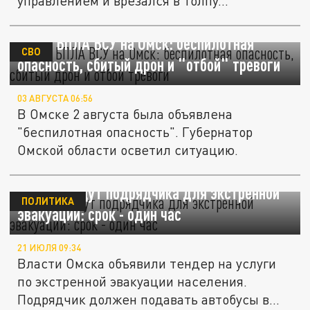
управлением и врезался в толпу...
Атака БПЛА ВСУ на Омск: беспилотная
СВО
опасность, сбитый дрон и "отбой" тревоги
03 АВГУСТА 06:56
В Омске 2 августа была объявлена
"беспилотная опасность". Губернатор
Омской области осветил ситуацию.
В Омске ищут подрядчика для экстренной
ПОЛИТИКА
эвакуации: срок - один час
21 ИЮЛЯ 09:34
Власти Омска объявили тендер на услуги
по экстренной эвакуации населения.
Подрядчик должен подавать автобусы в...