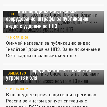
Последние новости из Омска 14 июля:
бензин и очереди на АЗС, газовое
СВО
оборудование, штрафы за публикацию
видео с ударами по НПЗ
14 ИЮЛЯ 10:50
Омичей наказали за публикацию видео
"налётов" дронов на НПЗ. За выложенные в
Сеть кадры нескольких местных...
Последние новости из Омска: цены на
топливо и очереди на АЗС. Что известно
ОБЩЕСТВО
утром 13 июля
13 ИЮЛЯ 08:52
В последнее время водителей в регионах
России во многом волнует ситуация с
топливом. ВСУ нанесли ранее удар по...