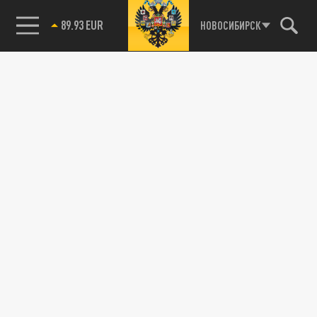
некоторые изменения.
85.64 BRENT
НОВОСИБИРСК
ОБЩЕСТВО
Кому с 1 сентября пересчитают пенсии –
названы 3 категории граждан
20 ИЮЛЯ 16:02
Пенсии трёх категорий граждан России
вырастут уже осенью. Депутат Алексей
Говырин рассказал, кого это...