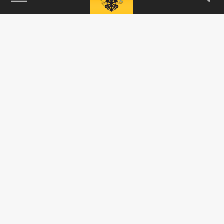
115093, г. Москва, переулок Партийный,
д.1, к.57, стр.3, эт.1, пом.I, ком.45