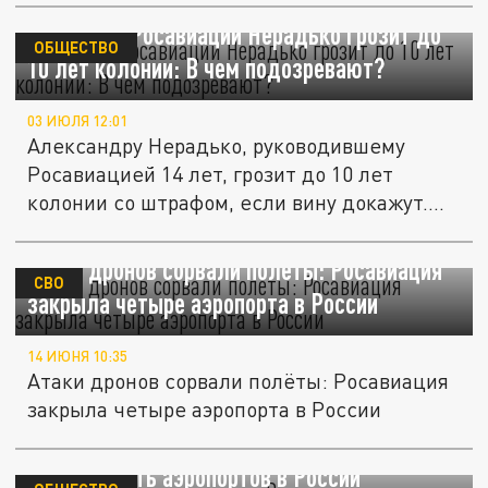
Экс-главе Росавиации Нерадько грозит до
ОБЩЕСТВО
10 лет колонии: В чем подозревают?
03 ИЮЛЯ 12:01
Александру Нерадько, руководившему
Росавиацией 14 лет, грозит до 10 лет
колонии со штрафом, если вину докажут....
Атаки дронов сорвали полёты: Росавиация
СВО
закрыла четыре аэропорта в России
14 ИЮНЯ 10:35
Атаки дронов сорвали полёты: Росавиация
закрыла четыре аэропорта в России
Сразу десять аэропортов в России