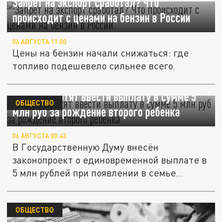
Запрет на экспорт сработал? Что
происходит с ценами на бензин в России
06 АВГУСТА 11:00
Цены на бензин начали снижаться: где
топливо подешевело сильнее всего.
В России хотят ввести выплату в сумме 5
ОБЩЕСТВО
млн руб за рождение второго ребенка
06 АВГУСТА 00:43
В Государственную Думу внесён
законопроект о единовременной выплате в
5 млн рублей при появлении в семье...
ОБЩЕСТВО