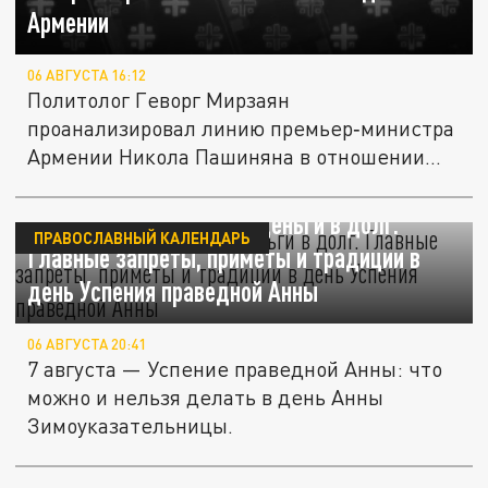
Армении
06 АВГУСТА 16:12
Политолог Геворг Мирзаян
проанализировал линию премьер‑министра
Армении Никола Пашиняна в отношении
России. По...
7 августа нельзя брать деньги в долг.
ПРАВОСЛАВНЫЙ КАЛЕНДАРЬ
Главные запреты, приметы и традиции в
день Успения праведной Анны
06 АВГУСТА 20:41
7 августа — Успение праведной Анны: что
можно и нельзя делать в день Анны
Зимоуказательницы.