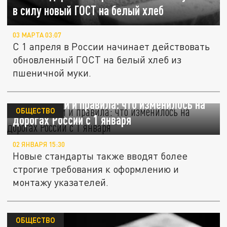
в силу новый ГОСТ на белый хлеб
03 МАРТА 03:07
С 1 апреля в России начинает действовать
обновленный ГОСТ на белый хлеб из
пшеничной муки.
Новые знаки и правила: что изменилось на
ОБЩЕСТВО
дорогах России с 1 января
02 ЯНВАРЯ 15:30
Новые стандарты также вводят более
строгие требования к оформлению и
монтажу указателей.
ОБЩЕСТВО