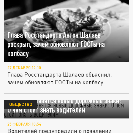
Глава Росстандарта Антон Шалаев
раскрыл, зачем обновляют ГОСТы на
колбасу
27 ДЕКАБРЯ 12:10
Глава Росстандарта Шалаев объяснил,
зачем обновляют ГОСТы на колбасу
В России появятся новые дорожные знаки:
ОБЩЕСТВО
О чём стоит знать водителям
25 ФЕВРАЛЯ 10:54
Водителей предупредили о появлении