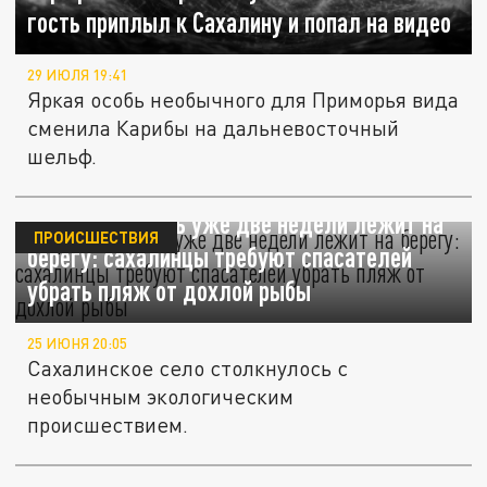
гость приплыл к Сахалину и попал на видео
29 ИЮЛЯ 19:41
Яркая особь необычного для Приморья вида
сменила Карибы на дальневосточный
шельф.
Мёртвая сельдь уже две недели лежит на
ПРОИСШЕСТВИЯ
берегу: сахалинцы требуют спасателей
убрать пляж от дохлой рыбы
25 ИЮНЯ 20:05
Сахалинское село столкнулось с
необычным экологическим
происшествием.
Около 100 семей после землетрясения