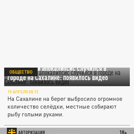
Селёдочный апокалипсис случился в
ОБЩЕСТВО
городе на Сахалине: появилось видео
19 АПРЕЛЯ 08:13
На Сахалине на берег выбросило огромное
количество селёдки, местные собирают
рыбу голыми руками.
Униженный и оскорбленный: Сахалинские
18+
АВТОРИЗАЦИЯ