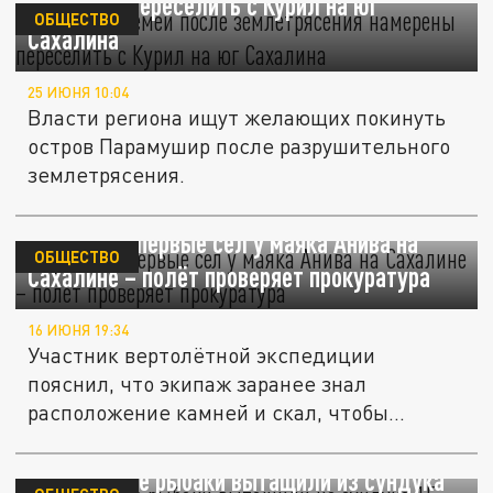
намерены переселить с Курил на юг
ОБЩЕСТВО
Сахалина
25 ИЮНЯ 10:04
Власти региона ищут желающих покинуть
остров Парамушир после разрушительного
землетрясения.
Вертолёт впервые сел у маяка Анива на
ОБЩЕСТВО
Сахалине – полёт проверяет прокуратура
16 ИЮНЯ 19:34
Участник вертолётной экспедиции
пояснил, что экипаж заранее знал
расположение камней и скал, чтобы...
На Сахалине рыбаки вытащили из сундука