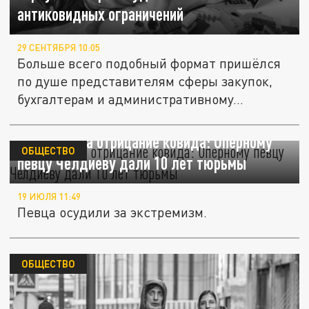
антиковидных ограничений
29 СЕНТЯБРЯ 10:05
Больше всего подобный формат пришёлся
по душе представителям сферы закупок,
бухгалтерам и административному...
Наказали за отрицание ковида: Оперному
ОБЩЕСТВО
певцу Челдиеву дали 10 лет тюрьмы
19 ИЮЛЯ 11:49
Певца осудили за экстремизм.
ОБЩЕСТВО