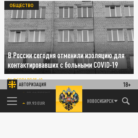
ОБЩЕСТВО
В России сегодня отменили изоляцию для
контактировавших с больными COVID-19
06 ФЕВРАЛЯ 05:49
18+
АВТОРИЗАЦИЯ
Ранее сроки изоляции были снижены с 14
до 7 дней.
85.64 BRENT
НОВОСИБИРСК
КОРОНАВИРУС