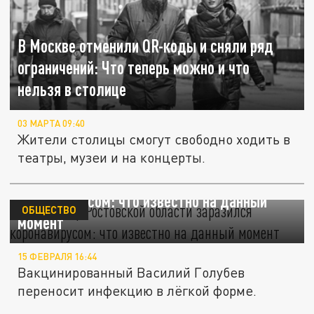
В Москве отменили QR-коды и сняли ряд
ограничений: Что теперь можно и что
нельзя в столице
03 МАРТА 09:40
Жители столицы смогут свободно ходить в
театры, музеи и на концерты.
Губернатор Ростовской области заразился
коронавирусом: что известно на данный
ОБЩЕСТВО
момент
15 ФЕВРАЛЯ 16:44
Вакцинированный Василий Голубев
переносит инфекцию в лёгкой форме.