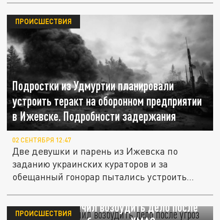
ПРОИСШЕСТВИЯ
Подростки из Удмуртии планировали
устроить теракт на оборонном предприятии
в Ижевске. Подробности задержания
02 СЕНТЯБРЯ 12:47
Две девушки и парень из Ижевска по
заданию украинских кураторов и за
обещанный гонорар пытались устроить...
Бастрыкин поручил возбудить дело после
ПРОИСШЕСТВИЯ