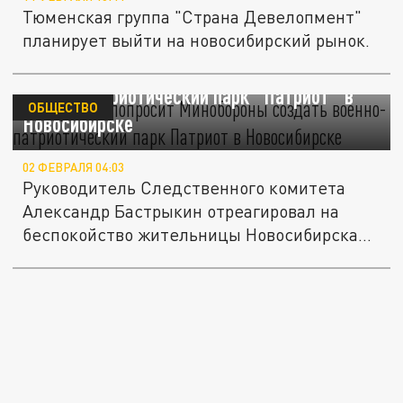
Тюменская группа "Страна Девелопмент"
планирует выйти на новосибирский рынок.
Бастрыкин попросит Минобороны создать
военно-патриотический парк "Патриот" в
ОБЩЕСТВО
Новосибирске
02 ФЕВРАЛЯ 04:03
Руководитель Следственного комитета
Александр Бастрыкин отреагировал на
беспокойство жительницы Новосибирска
о...