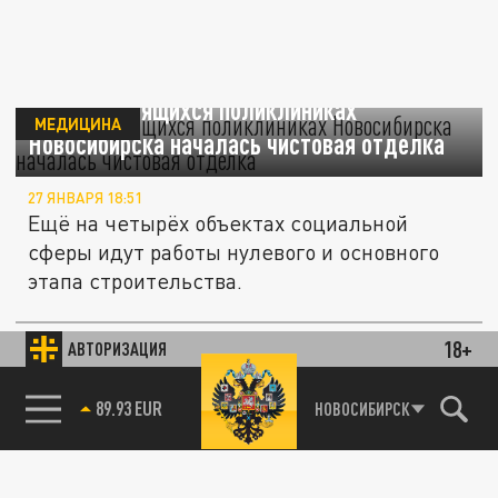
В трёх строящихся поликлиниках
МЕДИЦИНА
Новосибирска началась чистовая отделка
27 ЯНВАРЯ 18:51
Ещё на четырёх объектах социальной
сферы идут работы нулевого и основного
этапа строительства.
В Новосибирске приостановили проект
18+
АВТОРИЗАЦИЯ
ОБЩЕСТВО
развития уникальной площадки бывшего
89.93 EUR
НОВОСИБИРСК
военного городка №17
27 ЯНВАРЯ 17:59
Концепция по обустройству территории в