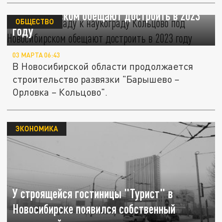
Новую эстакаду к наукограду Кольцово под
Новосибирском обещают достроить в 2023
ОБЩЕСТВО
году
03 МАРТА 06:43
В Новосибирской области продолжается
строительство развязки "Барышево –
Орловка – Кольцово".
ЭКОНОМИКА
У строящейся гостиницы "Турист" в
Новосибирске появился собственный